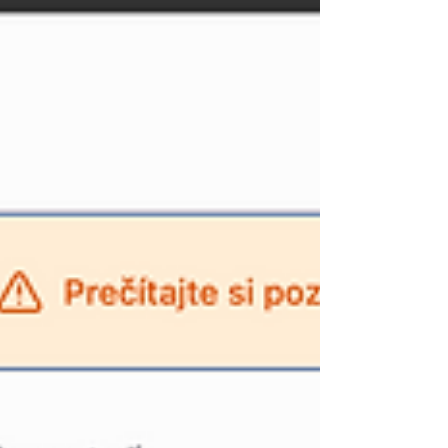
probíhá, jaká jsou jeho práva, co může očekávat,
co se děje s jeho daty a jak funguje komunikace s
terapeutem.