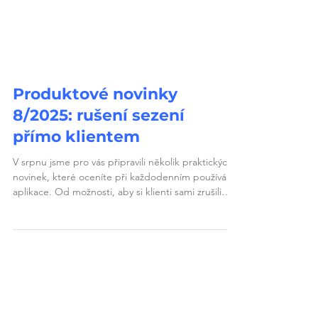
Produktové novinky
8/2025: rušení sezení
přímo klientem
V srpnu jsme pro vás připravili několik praktických
novinek, které oceníte při každodenním používání
aplikace. Od možnosti, aby si klienti sami zrušili
sezení, přes přehlednější kalendář až po
prodloužení rezervací na delší dobu dopředu.